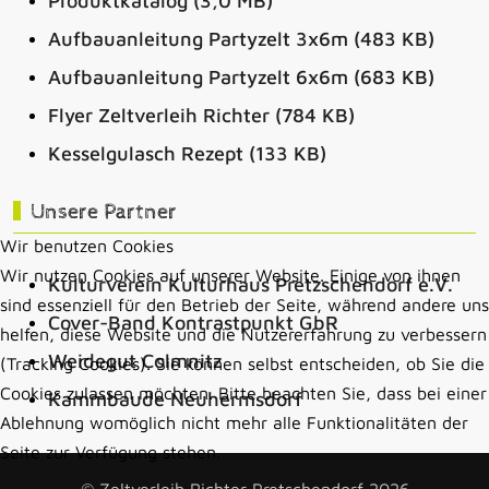
Produktkatalog (3,0 MB)
Aufbauanleitung Partyzelt 3x6m (483 KB)
Aufbauanleitung Partyzelt 6x6m (683 KB)
Flyer Zeltverleih Richter (784 KB)
Kesselgulasch Rezept (133 KB)
Unsere Partner
Wir benutzen Cookies
Wir nutzen Cookies auf unserer Website. Einige von ihnen
Kulturverein Kulturhaus Pretzschendorf e.V.
sind essenziell für den Betrieb der Seite, während andere uns
Cover-Band Kontrastpunkt GbR
helfen, diese Website und die Nutzererfahrung zu verbessern
Weidegut Colmnitz
(Tracking Cookies). Sie können selbst entscheiden, ob Sie die
Cookies zulassen möchten. Bitte beachten Sie, dass bei einer
Kammbaude Neuhermsdorf
Ablehnung womöglich nicht mehr alle Funktionalitäten der
Seite zur Verfügung stehen.