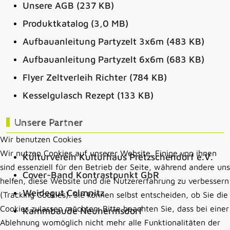
Unsere AGB (237 KB)
Produktkatalog (3,0 MB)
Aufbauanleitung Partyzelt 3x6m (483 KB)
Aufbauanleitung Partyzelt 6x6m (683 KB)
Flyer Zeltverleih Richter (784 KB)
Kesselgulasch Rezept (133 KB)
Unsere Partner
Wir benutzen Cookies
Wir nutzen Cookies auf unserer Website. Einige von ihnen
Kulturverein Kulturhaus Pretzschendorf e.V.
sind essenziell für den Betrieb der Seite, während andere uns
Cover-Band Kontrastpunkt GbR
helfen, diese Website und die Nutzererfahrung zu verbessern
Weidegut Colmnitz
(Tracking Cookies). Sie können selbst entscheiden, ob Sie die
Cookies zulassen möchten. Bitte beachten Sie, dass bei einer
Kammbaude Neuhermsdorf
Ablehnung womöglich nicht mehr alle Funktionalitäten der